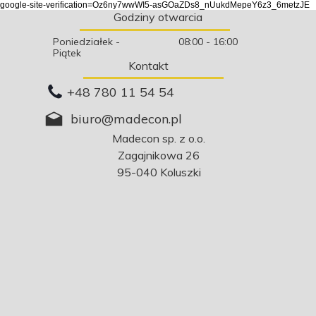
google-site-verification=Oz6ny7wwWI5-asGOaZDs8_nUukdMepeY6z3_6metzJE
Godziny otwarcia
Poniedziałek -
08:00 - 16:00
Piątek
Kontakt
+48 780 11 54 54
biuro@madecon.pl
Madecon sp. z o.o.
Zagajnikowa 26
95-040 Koluszki