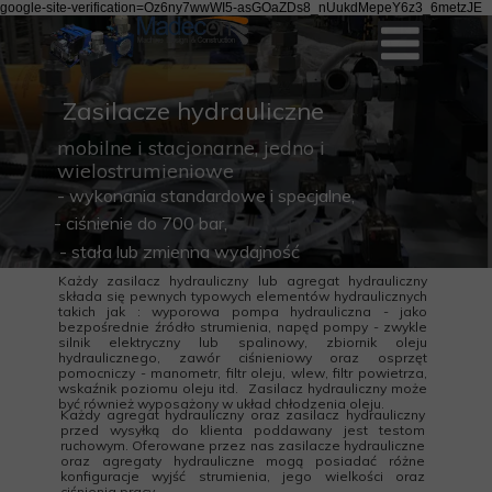
google-site-verification=Oz6ny7wwWI5-asGOaZDs8_nUukdMepeY6z3_6metzJE
Zasilacze hydrauliczne
mobilne i stacjonarne, jedno i
wielostrumieniowe
- wykonania standardowe i specjalne,
- ciśnienie do 700 bar,
- stała lub zmienna wydajność
Każdy zasilacz hydrauliczny lub agregat hydrauliczny
składa się pewnych typowych elementów hydraulicznych
takich jak : wyporowa pompa hydrauliczna - jako
bezpośrednie źródło strumienia, napęd pompy - zwykle
silnik elektryczny lub spalinowy, zbiornik oleju
hydraulicznego, zawór ciśnieniowy oraz osprzęt
pomocniczy - manometr, filtr oleju, wlew, filtr powietrza,
wskaźnik poziomu oleju itd. Zasilacz hydrauliczny może
być również wyposażony w układ chłodzenia oleju.
Każdy agregat hydrauliczny oraz zasilacz hydrauliczny
przed wysyłką do klienta poddawany jest testom
ruchowym. Oferowane przez nas zasilacze hydrauliczne
oraz agregaty hydrauliczne mogą posiadać różne
konfiguracje wyjść strumienia, jego wielkości oraz
ciśnienia pracy.