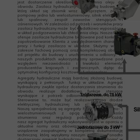
jest dostarczenie określonego strumienia oleju do
obwodu. Zasilacz hydrauliczny ma prostą budowę, na
którą skład się zbiornik wraz z osprzętem, zespół
pompowy jedno lub wielostumieniowy, silnik elektryczny
lub spalinowy, zespół zaworów sterujących i
ciśnieniowych. W zależności od potrzeb i warunków pracy
zasilacz hydrauliczny może być dodatkowo wyposażony
w układ podgrzewania lub chłodzenia oleju. Nasza firma
oferuje zasilacze hydrauliczne budowane pod konkretne
zapotrzebowanie Klienta z uwzględnieniem charakteru
pracy i funkcji zasilacza w układzie. Służymy w tym
zakresie fachową pomocą oraz kompleksową obsługą
od projektu do budowy i uruchomienia u odbiorcy. W
naszych produktach wykorzystujemy sprawdzone pod
względem niezawodności i trwałości elementy,
producentów krajowych i zagranicznych, dążąc do
optymalnej konfiguracji kosztowej i funkcjonalnej.
Agregaty hydrauliczne
mają bardziej złożoną budowę,
wynikającą z pełnionych funkcji w układzie. Agregat
hydrauliczny zwykle oprócz dostarczania strumienia do
obwodu, realizuje dodatkowo funkcje sterujące
wynikające z potrzeb odbiorników, które zasilają.
Sterowanie to, może być realizowane na drodze
elektrycznej, hydraulicznej lub elektrohydraulicznej.
Naszą specjalnością są agregaty hydrauliczne jedno- i
wielostrumieniowych z opcją regulacji wielkości
strumienia oraz regulacji poboru mocy. Każdy
nasz agregat hydrauliczny wykonywany jest w oparciu o
aktualne normy oraz obowiązujące przepisy. Każde
urządzenie zaopatrujemy w kompletną dokumentację
techniczną, którą wysyłamy naszym Klientom. Ponadto
dostarczony agregat hydrauliczny możemy uruchomić w